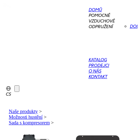
DOMŮ
POMOCNÉ
VZDUCHOVÉ
DOD
ODPRUŽENÍ
KATALOG
PRODEJCI
O NÁS
KONTAKT
CS
Naše produkty
>
Možnosti hustění
>
Sada s kompresorem
>