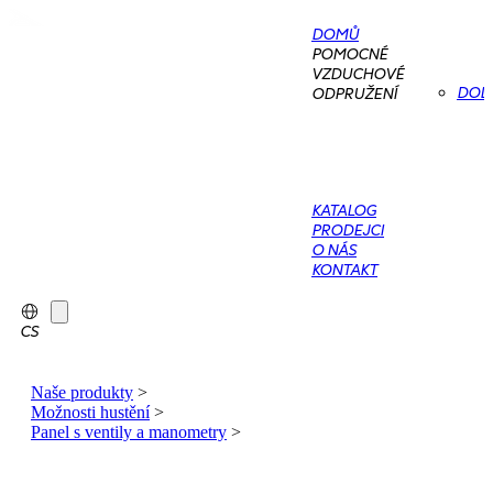
DOMŮ
POMOCNÉ
VZDUCHOVÉ
DOD
ODPRUŽENÍ
KATALOG
PRODEJCI
O NÁS
KONTAKT
CS
Naše produkty
>
Možnosti hustění
>
Panel s ventily a manometry
>