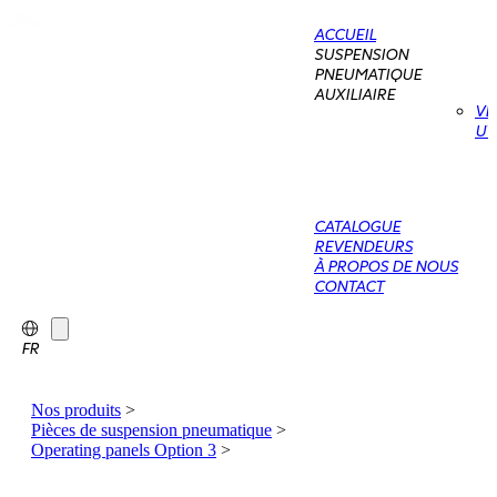
ACCUEIL
SUSPENSION
PNEUMATIQUE
AUXILIAIRE
VÉ
UT
CATALOGUE
REVENDEURS
À PROPOS DE NOUS
CONTACT
FR
Nos produits
>
Pièces de suspension pneumatique
>
Operating panels Option 3
>