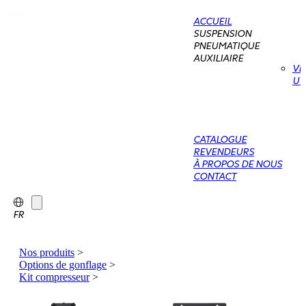
ACCUEIL
SUSPENSION
PNEUMATIQUE
AUXILIAIRE
VÉ
UT
CATALOGUE
REVENDEURS
À PROPOS DE NOUS
CONTACT
FR
Nos produits
>
Options de gonflage
>
Kit compresseur
>