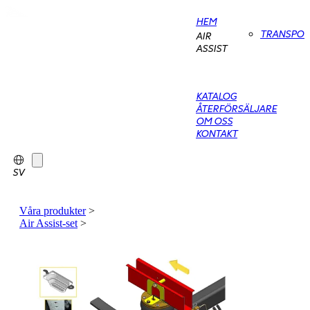
HEM
TRANSPO
AIR
ASSIST
KATALOG
ÅTERFÖRSÄLJARE
OM OSS
KONTAKT
SV
Våra produkter
>
Air Assist-set
>