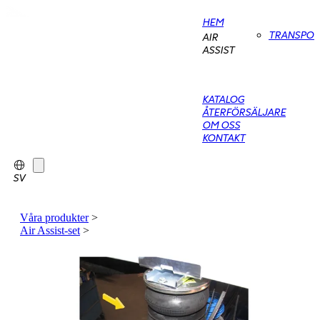
HEM
TRANSPO
AIR
ASSIST
KATALOG
ÅTERFÖRSÄLJARE
OM OSS
KONTAKT
SV
Våra produkter
>
Air Assist-set
>