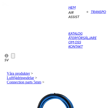
HEM
TRANSPO
AIR
ASSIST
KATALOG
ÅTERFÖRSÄLJARE
OM OSS
KONTAKT
SV
Våra produkter
>
Luftfjädringsdelar
>
Connection parts 5mm
>