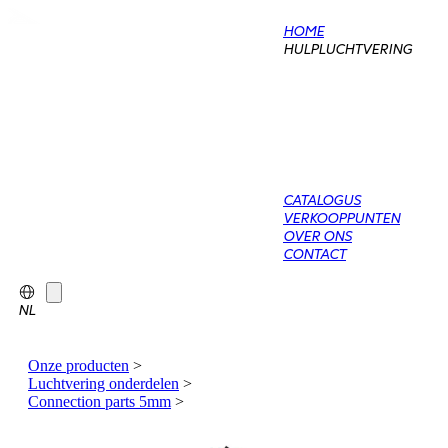
HOME
HULPLUCHTVERING
CATALOGUS
VERKOOPPUNTEN
OVER ONS
CONTACT
NL
Onze producten
>
Luchtvering onderdelen
>
Connection parts 5mm
>