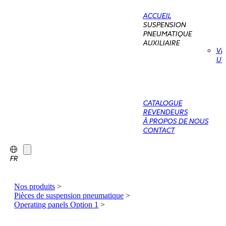
ACCUEIL
SUSPENSION
PNEUMATIQUE
AUXILIAIRE
VÉ
UT
CATALOGUE
REVENDEURS
À PROPOS DE NOUS
CONTACT
FR
Nos produits
>
Pièces de suspension pneumatique
>
Operating panels Option 1
>