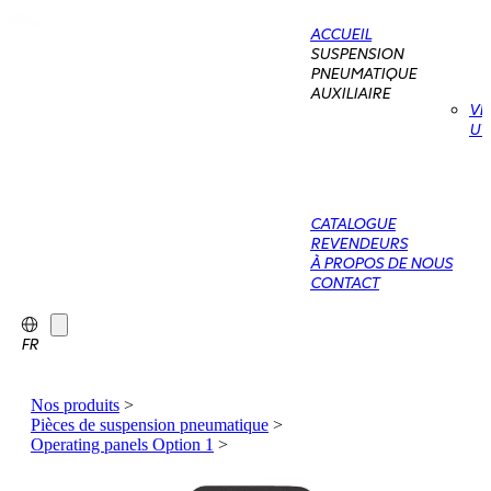
ACCUEIL
SUSPENSION
PNEUMATIQUE
AUXILIAIRE
VÉ
UT
CATALOGUE
REVENDEURS
À PROPOS DE NOUS
CONTACT
FR
Nos produits
>
Pièces de suspension pneumatique
>
Operating panels Option 1
>