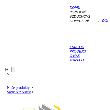
DOMŮ
POMOCNÉ
VZDUCHOVÉ
DOD
ODPRUŽENÍ
KATALOG
PRODEJCI
O NÁS
KONTAKT
CS
Naše produkty
>
Sady Air Assist
>