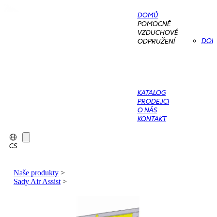
DOMŮ
POMOCNÉ
VZDUCHOVÉ
DOD
ODPRUŽENÍ
KATALOG
PRODEJCI
O NÁS
KONTAKT
CS
Naše produkty
>
Sady Air Assist
>